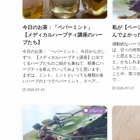
今日のお茶：「ペパーミント」
私が【ベー
【メディカルハーブティ講座のハー
んでよかっ
ブたち】
感動的なハー
ば、日々の何
今日のお茶：「ペパーミント」 今日から少し
～と思えるこ
ずつ、【メディカルハーブティ講座】に出て
と」かもしれ
くるハーブたちのご紹介も兼ねて、順番にハ
しかったこと
ーブティを飲んでいってみようと思います。
ことや、気づ
まずは、ミント。ミントといっても種類が多
で...
いハーブの１つでペパーミント、スペア...
2026-07-17
2026-07-24
お知らせ