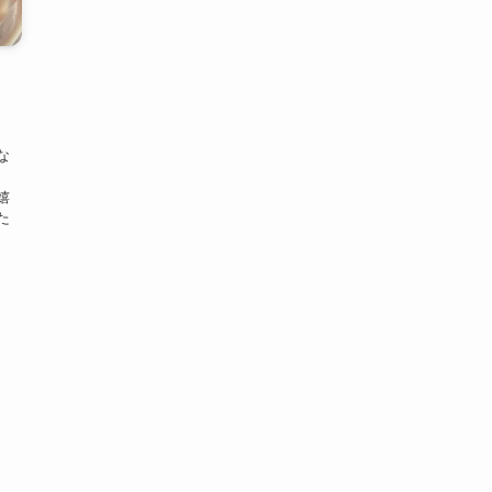
な
嬉
た