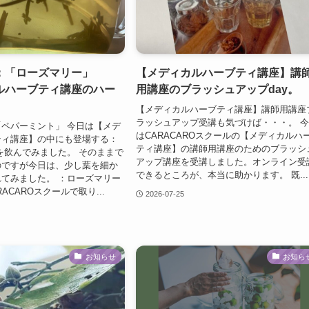
：「ローズマリー」
【メディカルハーブティ講座】講
ルハーブティ講座のハー
用講座のブラッシュアップday。
【メディカルハーブティ講座】講師用講座
ラッシュアップ受講も気づけば・・・。 
ペパーミント」 今日は【メデ
はCARACAROスクールの【メディカルハ
ティ講座】の中にも登場する：
ティ講座】の講師用講座のためのブラッシ
を飲んでみました。 そのままで
アップ講座を受講しました。オンライン受
のですが今日は、少し葉を細か
できるところが、本当に助かります。 既...
てみました。 ：ローズマリー
ACAROスクールで取り...
2026-07-25
お知らせ
お知ら