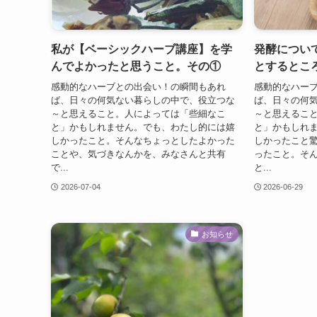
私が【ベーシックハーブ講座】を学
発酵につい
んでよかったと思うこと。その①
とするとこ
感動的なハーブとの出会い！の瞬間もあれ
感動的なハー
ば、日々の何気ない暮らしの中で、役立つな
ば、日々の何
～と思えること。人によっては「些細なこ
～と思えるこ
と」かもしれません。でも、わたし的には嬉
と」かもしれ
しかったこと。そんなちょっとしたよかった
しかったこと
ことや、気づきなんかを、みなさんと共有
ったこと。そ
で...
と...
2026-07-04
2026-06-29
お知らせ