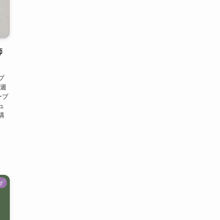
師
ブ
今週
ーブ
ュ
講
せ