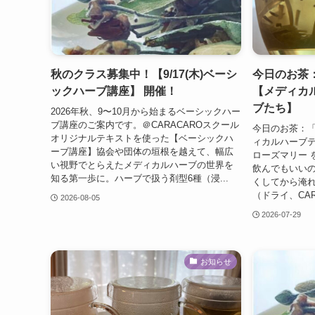
秋のクラス募集中！【9/17(木)ベーシ
今日のお茶
ックハーブ講座】 開催！
【メディカ
ブたち】
2026年秋、9〜10月から始まるベーシックハー
ブ講座のご案内です。＠CARACAROスクール
今日のお茶：「
オリジナルテキストを使った【ベーシックハ
ィカルハーブ
ーブ講座】協会や団体の垣根を越えて、幅広
ローズマリー 
い視野でとらえたメディカルハーブの世界を
飲んでもいい
知る第一歩に。ハーブで扱う剤型6種（浸...
くしてから淹れ
（ドライ、CAR
2026-08-05
2026-07-29
お知らせ