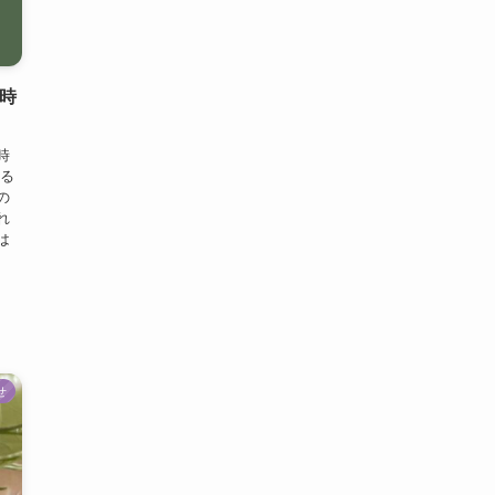
む時
時
する
の
れ
は
せ