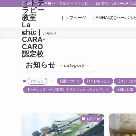
ィトテ
京都桂で学ぶ本格ハーブ＆フィトテラピー。La chic - CARA-C
ラピー
教室
トップページ
JAMHA認定ハーバル
La
chic |
ホーム
お知らせ
CARA-
CARO
認定校
お知らせ
– category –
お知らせ
発酵について
日々おもうこと
【メディカ
【ベーシックハーブ講座】を学んでよかったと思うこと
今日のお茶
お知らせ