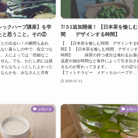
シックハーブ講座】を学
7/３1追加開催！ 【日本茶を愉し
たと思うこと。その②
間 デザインする時間】
ブとの出会い！の瞬間もあれ
【 【日本茶を愉しむ時間 デザインする
気ない暮らしの中で、役立つな
間】】 【日本茶を愉しむ時間 デザイン
と。人によっては「些細なこ
時間】 緑茶の持つ成分は淹れるお湯
ません。でも、わたし的には嬉
温度や抽出時間など条件によって引き出さ
。そんなちょっとしたよかった
るものが変わってきます。 その辺り
きなんかを、みなさんと共有
【フィトテラピー メディカルハーブテ...
2026-07-11
お知らせ
お知ら